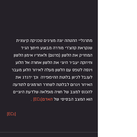
מתרגליי ההטהה יוגה מציגים טכניקה קיצונית 
שנקראת קהצ'רי מודרה מבוצע חיתוך הגיד 
המחזיק את הלשון (פרנום) ולאחריו אימון הלשון 
וחיזוקה יעביר היוגי את הלשון אחורה אל הלוע 
וינסה לטפס עם הלשון מעלה לאיזור הלוע מעבר 
לענבל לכיוון בלוטת ההיפופיזה  וכך ידגדג את 
האיזור ויגרום לבלוטה לשחרר הורמונים לתודעה 
להכנס למצב של חוויה מופלאה שלדעת היוגיים 
הוא המצב הבסיסי של 
האדם
[EC1]
 .
[EC1]