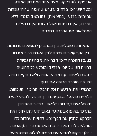
אובייקט לסובייקט. מצד אחד המתבונן המודע 
ומצד שני יופי מרהיב עין, יש שיאמרו שזוהי נוכחות 
אמיתית ברגע. (במציאות). זהו מצב מנטלי ללא 
חשיבה, אין בו ניתוח ואנליזה.וגם אין בו מילים 
הממלאות את ההכרה בתכנים.
 התאחדות טוטלית בין המתבונן למושא ההתבוננות 
, בין הנוף עוצר הנשימה לבין האדם אשר מתבונן 
בו. בין ההכרה ליופי הבריאה. מבחינה נפשית 
בחוויה הזו של יופי מרהיב ומופלא כל החושים 
יתמזגו לאיחוד עם מושא החוויה ולא תתקיים חוויה 
של אגו מופרד הרואה את הנוף.
תרגולי יוגה, מדטציה וכל תרגולי הריכוז , הנוכחות, 
וה"מיינדפולנס"  מבקשים דרך תרגול  להגיע למצב 
זה של איחוד,חיבור ופליאה . כאשר המתבונן 
מתרכז באופן אבסולוטי באובייקט ניתן להכין את 
הקרקע ,להכין את הגוף/נפש לחוויית אחדות כזו 
מופלאה. לדוגמא בשיטת האשטנגה יוגה(ההטהה 
יוגה) יבקשו להביא את הריכוז למלוא הפוטנציאל 