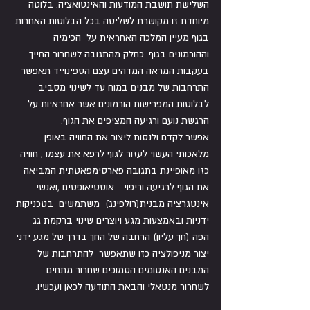
השלישת תושבת המודעות והאינטואציה. בלוטה 
מיוחדת זו מקושרת לשליטה בכל הבלוטות האחרות 
בגוף מעיין המלכה האחראית על  הכימיה 
וההורמונים בגוף. כחלק מהתגובה לשחרור החייך 
בעקבות המראה המדהים עצם הספינוייד תאפשר 
התרחבות של מבנים במוח עד לשינוי מסביב 
לבלוטות המפרישות הורמונים אשר אחראיות על 
הרגשת נועם ורגיעה המציפים את הגוף.
אפשר לקדם ולנסות ליצור את החוויה באופן 
מלאכותי העשוי לעזור לגוף לרפא את עצמו , חוויה 
כזו מאופיינת בתגובה פארסימפאטתית המביאה 
את הגוף לרגיעה וריפוי. -אוסטיאופטים ,ואנשי 
אינטגרציה מבנית(רולפינג)  משתמשים  בטכניקות 
ידניות ובאמצעות מגע ויוצרים שינוי ברקמת גג 
הפה (חך עליון) הרחבה של החך בדרך של מגע ידני 
יצור מניפולציה כזו שתאפשר  להתרחבות של 
המבנים האנטומים הסמוכים שחרור מתחים 
לשחרור מנטאלי והבאת התודעה לכאן ועכשיו.