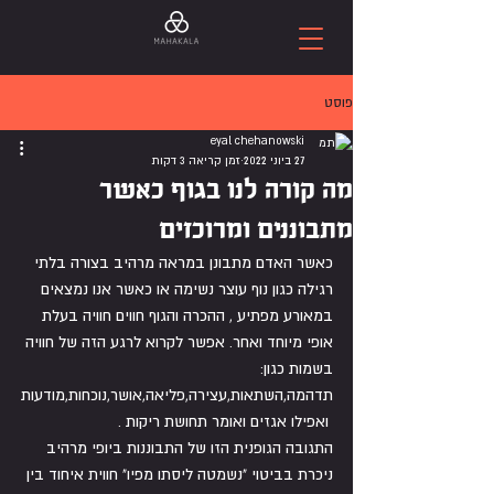
פוסט
eyal chehanowski
27 ביוני 2022
זמן קריאה 3 דקות
מה קורה לנו בגוף כאשר
מתבוננים ומרוכזים
כאשר האדם מתבונן במראה מרהיב בצורה בלתי 
רגילה כגון נוף עוצר נשימה או כאשר אנו נמצאים 
במאורע מפתיע , ההכרה והגוף חווים חוויה בעלת 
אופי מיוחד ואחר. אפשר לקרוא לרגע הזה של חוויה 
בשמות כגון: 
תדהמה,השתאות,עצירה,פליאה,אושר,נוכחות,מודעות
 ואפילו אגזים ואומר תחושת ריקות .
התגובה הגופנית הזו של התבוננות ביופי מרהיב 
ניכרת בביטוי "נשמטה ליסתו מפיו" חווית איחוד בין 