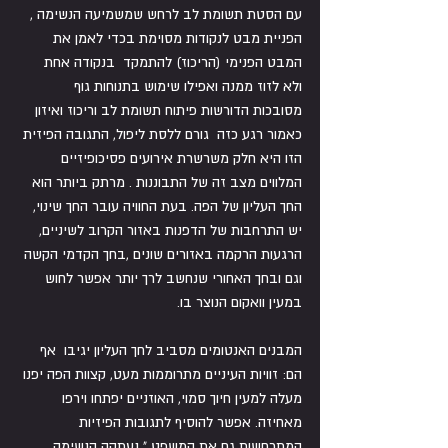
עם הסטת תשומת לב לרחש שמשמיעה הנשימה , 
הפניית מבט לנקודות מסוימת בכדי לאמן את 
המבט הפנימי (הריכוז) להתמקד  בנקודה אחת 
ולא לזוז ממנה ואפילו שימוש בתנוחות גוף 
מסובכות הדורשות פיתוח תשומת לב וריכוז ואיזון 
כאמור רגע כזה  גורם ללסת ליפול, התגובה הפיזית 
הזו היא חלק משרשרת אירועים פסיכופיזיים 
המלווים מצב זה של התבוננות . מרתק ביותר הוא 
החך העליון של הפה. בעת החוויה עובר החך שינוי, 
יש התרחבות של הדפנות באזור הקרוב לשיניים, 
הרגעות הרקמה באזורים שונים ,בחך הקדמי הקשה 
וגם ובחך האחורי שנחשב לרך יותר אפשר לחוש 
במעין וואקום הנוצר בו. 
המבנים האנטומים מסביב לחך העליון יגיבו  אף 
הם: זוויות העיניים מתרוממות מעט, קצוות הפה יפנו 
מעלה למעין חיוך סמוי, האוזניים יפתחו וירפו 
מאחיזה. אפשר להוסיף לתגובות הפיזיות 
המתרחשות גם את המשפט " נעתקה הנשימה 