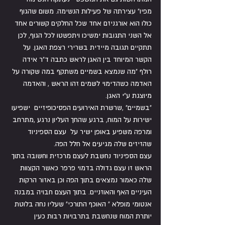
מפיו" עצירתה של פעילות הנשימה. משום שהגוף 
כולו הוא אורגניזם אחד שכל החלקים קשורים אחד 
אל השני התגובות ימשיכו ויתפשטו לכל הגוף, לכן 
תתקיים תגובה מיידית בשרירי רצפת האגן. על 
הקשר המיוחד בין האגן לראש כתבה ד"ר אידה 
רולף "מה שנמצא בשמיים משתקף במה שקורה על 
האדמה כשהדימוי לשמים זהו הראש , והאדמה 
מיוצגת ע"י האגן.
"בשמיים" ,שרשרת האירועים הפסיכופיזיים  ישפיעו 
ישירות על המוח, ברגע שהחך העליון נרגע ,מתרחב 
ומרפה משפיע באופן ישיר על  עצם הספיניוד 
שהזיזים שלה מגיעים אל חלל הפה.
עצם הספיניוד נחשבת לעצם מרכזית וחשובה בתוך 
הראש זו עצם גדולה בדמוי פרפר כאשר הקצוות 
שלה כאמור נמצאים בתוך הפה וכן באזור הרקות 
העיניים האף והאוזניים. בתוך העצם חבויה במבנה 
אנטומי מופלא " האוכף התורכי" שעליו נחה בלוטת 
יותרת המוח שנחשבת בתרבויות רבות כעין 