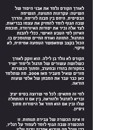
לאורך הקורס נלמד את אבני היסוד של
השיטה: עקרונות התנועה, הנשימה
הבסיסית, היחס בין מבנה לזרימה, והדרך
שבה הגוף לומד להחזיק את עצמו בבריאות.
לצד אלה נכיר את יסודות האיורוודה, חוכמת
האיזון לפי הטבע האישי, ככלי להבנת
התרגול, התזונה ואורח החיים שתומכים בו.
הכול בקצב שמאפשר הטמעה אמיתית, לא
חיקוי.
הקורס לא נולד בן לילה. הוא זוקק לאורך
כשלושה עשורים של תרגול ולימוד ישיר
במקורות בהודו ובמערב, ומתוך הכשרות
מורים שאיל מעביר מאז 2008. מה שתלמד
כאן כבר עבר את המבחן של אלפי שעות
הוראה.
למי זה מתאים: לכל מי שרוצה בסיס יציב
ובריא לתרגול ולהוראה, בין אם זו ההתחלה
שלו ובין אם הוא חוזר אל היסודות מתוך
ניסיון.
זו אינה הכשרה של צבירת תנוחות. זו
ההכשרה שבה הגוף לומד לעמוד על רגליו,
כדי שכל מה שיבוא אחריה ייבנה עליו.