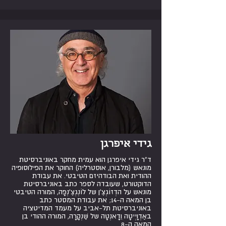
גידי איפרגן
ד”ר גידי איפרגן הוא עמית מחקר באוניברסיטת
מונאש (מלבורן, אוסטרליה) החוקר את הפילוסופיה
ההודית ואת הבודהיזם הטיבטי. את עבודת
הדוקטורט, שעובדה לספר כתב באוניברסיטת
מונאש על הדְזוֹגְצֶ’ן של לוֹנְגְצֶ’נְפָּה, המורה הטיבטי
בן המאה ה-14; את עבודת המסטר כתב
באוניברסיטת תל-אביב על מעמד המדיטציה
באַדְוָיְיטָה וֵדָאנְטָה של שַׁנְקָרָה, המורה ההודי בן
המאה ה-8.