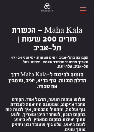
Maha Kala — הכשרת
מורים 200 שעות |
תל-אביב
הקבוצה בתל-אביב. ימים ושעות: ימי שני 17-21.
תאריך פתיחה: נובמבר 2026. מיקום: נמל
תל-אביב, אלה יוגה.
הזמנה להיכנס ל-Maha Kala דרך
הדלת הנכונה: גוף בריא, יציב, שמבין
את עצמו.
שלוש שפות תנועה, תרגול אחד. הקורס
מחבר צ'יקונג, אשטנגה וויניאסה לעבודת
גוף שלמה, ומתחיל מהבסיס, איך לבנות כוח
במקום הנכון, לשחרר היכן שצריך, ולנוע
מתוך יציבות במקום ממאמץ. לא ביצוע
לשם ביצוע, אלא גוף שעובד נכון ויחזיק
אותך שנים.