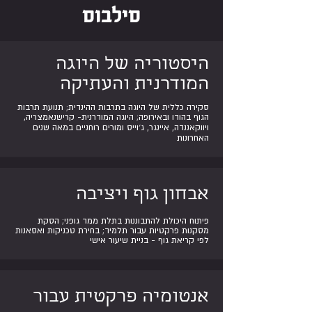
סילבוס
היסטוריה של היוגה
המודרנית והעתיקה
סקירה כללית של היוגה בתרבות ההינדית; תנועת תרבות
הגוף בהודו ובאירופה; היוגה המודרנית- קרישנאמצריה,
ויווקאננדה, איינגר, ג׳וייס ומורים רוחניים במאה שנים
האחרונות
אבחון גוף ויציבה
פיתוח היכולת להתבוננות בתלת ממד גופני; הסקת
מסקנות פרקטיות עבור תלמיד; בחירת טכניקות ואסאנות
לפי קריאת גוף - בניית שיעור אישי
אנטומיה פרקטית עבור