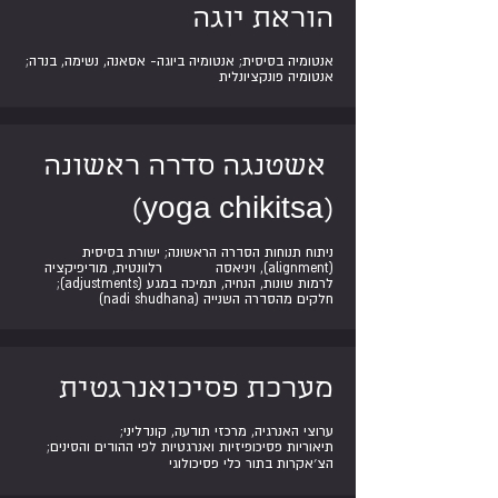
הוראת יוגה
אנטומיה בסיסית; אנטומיה ביוגה- אסאנה, נשימה, בנדה;
אנטומיה פונקציונלית
אשטנגה סדרה ראשונה
(yoga chikitsa)
ניתוח תנוחות הסדרה הראשונה; ישורת בסיסית
(alignment), ויניאסה רלוונטית, מודיפיקציה
לרמות שונות, הנחיה, תמיכה במגע (adjustments);
חלקים מהסדרה השנייה (nadi shudhana)
מערכת פסיכואנרגטית
ערוצי האנרגיה, מרכזי תודעה, קונדליני;
תיאוריות פסיכופיזיות ואנרגטיות לפי ההודים והסינים;
הצ׳אקרות בתור כלי פסיכולוגי