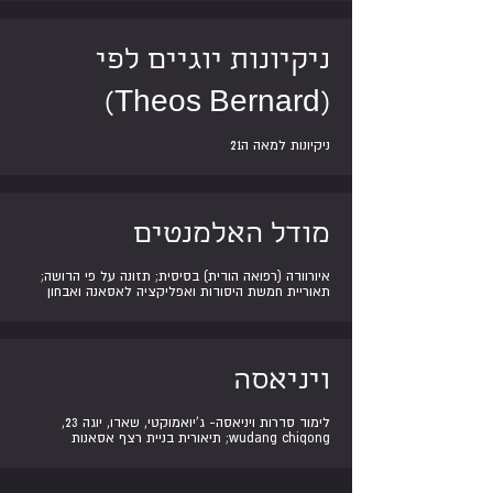
ניקיונות יוגיים לפי
(Theos Bernard)
ניקיונות למאה ה21
מודל האלמנטים
איורוודה (רפואה הודית) בסיסית; תזונה על פי הדושה;
תאוריית חמשת היסודות ואפליקציה לאסאנה ואבחון
ויניאסה
לימוד סדרות ויניאסה- ג'יואמוקטי, שאדו, יוגה 23,
wudang chiqong; תיאורית בניית רצף אסאנות