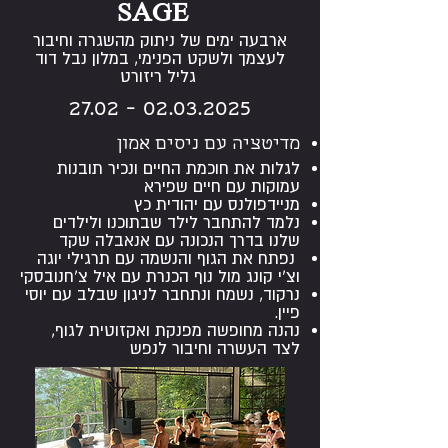
SAGE
ארבעה ימים של ניתוק מהשגרה וחיבור
לעצמך ולשקט הפנימי, במלון נבל דוד
גליל ריזורט
27.02 - 02.03.2025
מדיטציה עם ניסים אמון
לגלות את חוכמת החיים ונכיר תובנות
עמוקות עם חיים שפירא
מניידפולנס עם יהודית כץ
נלמד להתחבר לילד שבתוכנו ולילדים
שלנו בדרך הנכונה עם אנאבלה שקד
נפתח את הגוף והנשמה עם תרגילי יוגה
וצ'י קונג מול נוף הכנרת עם איל צ'חנובסקי
נרקוד, נשמח ונתחבר לניגון שבלב עם יוסי
פיין. ​
נהנה מחופשה מפנקת ואקזוטית לגוף,
לצד העשרה וחיבור לנפש